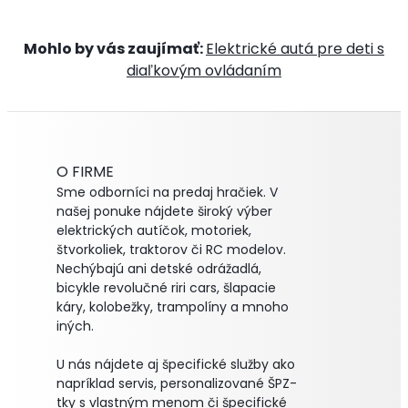
Mohlo by vás zaujímať:
Elektrické autá pre deti s
diaľkovým ovládaním
O FIRME
Sme odborníci na predaj hračiek. V
našej ponuke nájdete široký výber
elektrických autíčok, motoriek,
štvorkoliek, traktorov či RC modelov.
Nechýbajú ani detské odrážadlá,
bicykle revolučné riri cars, šlapacie
káry, kolobežky, trampolíny a mnoho
iných.
U nás nájdete aj špecifické služby ako
napríklad servis, personalizované ŠPZ-
tky s vlastným menom či špecifické