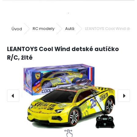
Úvod
RC modely
Autá
LEANTOYS Cool Wind detské
LEANTOYS Cool Wind detské autíčko
R/C, žlté