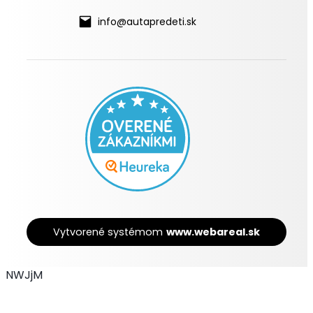
info@autapredeti.sk
Vytvorené systémom
www.webareal.sk
NWJjM