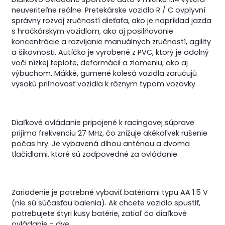
neuveriteľne reálne. Pretekárske vozidlo R / C ovplyvní
správny rozvoj zručností dieťaťa, ako je napríklad jazda
s hračkárskym vozidlom, ako aj posilňovanie
koncentrácie a rozvíjanie manuálnych zručností, agility
a šikovnosti. Autíčko je vyrobené z PVC, ktorý je odolný
voči nízkej teplote, deformácii a zlomeniu, ako aj
výbuchom. Mäkké, gumené kolesá vozidla zaručujú
vysokú priľnavosť vozidla k rôznym typom vozovky.
Diaľkové ovládanie pripojené k racingovej súprave
prijíma frekvenciu 27 MHz, čo znižuje akékoľvek rušenie
počas hry. Je vybavená dlhou anténou a dvoma
tlačidlami, ktoré sú zodpovedné za ovládanie.
Zariadenie je potrebné vybaviť batériami typu AA 1.5 V
(nie sú súčasťou balenia). Ak chcete vozidlo spustiť,
potrebujete štyri kusy batérie, zatiaľ čo diaľkové
ovládanie - dve.