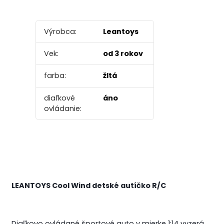
Výrobca:
Leantoys
Vek:
od 3 rokov
farba:
žltá
diaľkové
áno
ovládanie:
LEANTOYS Cool Wind detské autíčko R/C
Diaľkovo ovládané športové auto v mierke 1:14 vyzerá